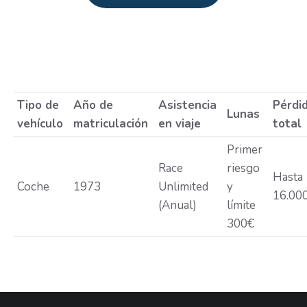
Estás aquí:
Tipo de
Año de
Asistencia
Pérdi
Lunas
vehículo
matriculación
en viaje
total
Primer
Race
riesgo
Hasta
Coche
1973
Unlimited
y
16.00
(Anual)
límite
300€