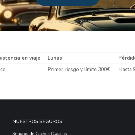
Estás aquí:
Inicio
Solicitud
294.99
istencia en viaje
Lunas
Pérdid
ce
Primer riesgo y límite 300€
Hasta 
NUESTROS SEGUROS
Seguros de Coches Clásicos