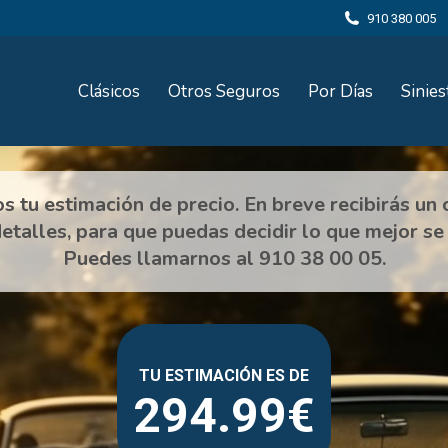
910 380 005
Clásicos
Otros Seguros
Por Días
Sinies
294.99