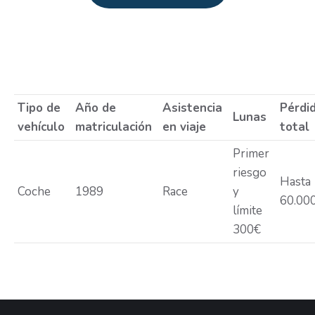
Estás aquí:
Tipo de
Año de
Asistencia
Pérdi
Lunas
vehículo
matriculación
en viaje
total
Primer
riesgo
Hasta
Coche
1989
Race
y
60.00
límite
300€