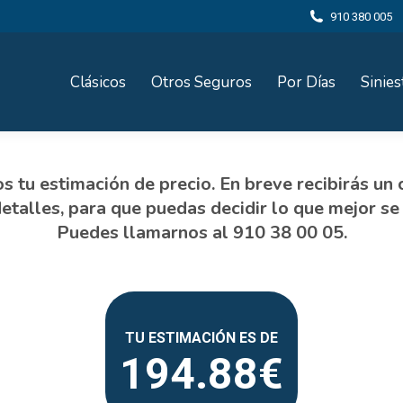
910 380 005
Clásicos
Otros Seguros
Por Días
Sinies
194.88