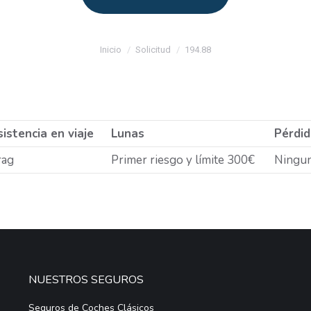
Estás aquí:
Inicio
Solicitud
194.88
istencia en viaje
Lunas
Pérdid
rag
Primer riesgo y límite 300€
Ningu
NUESTROS SEGUROS
Seguros de Coches Clásicos