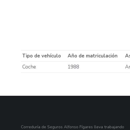
Tipo de vehículo
Año de matriculación
As
Coche
1988
A
Correduría de Seguros Alfonso Fígares lleva trabajando