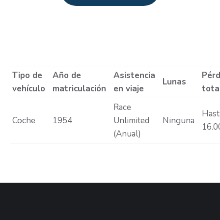
Estás aquí:
Tipo de
Año de
Asistencia
Pérd
Lunas
vehículo
matriculación
en viaje
tota
Race
Hast
Coche
1954
Unlimited
Ninguna
16.0
(Anual)