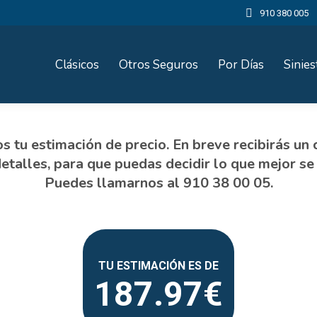
910 380 005
Clásicos
Otros Seguros
Por Días
Sinies
187.97