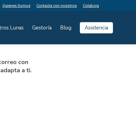
Quienes Somos
Contacta con nosotros
Colabora
tros Lunas
Gestoría
Blog
Asistencia