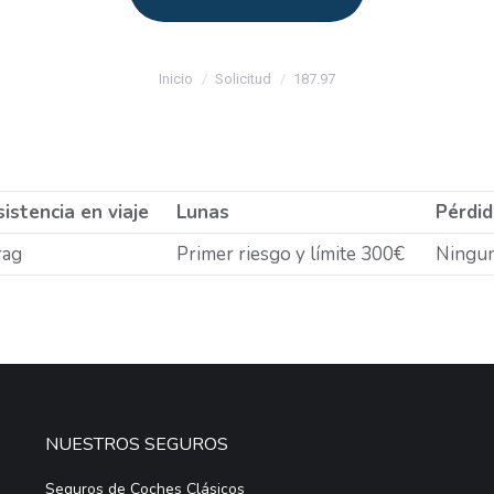
Estás aquí:
Inicio
Solicitud
187.97
istencia en viaje
Lunas
Pérdid
rag
Primer riesgo y límite 300€
Ningu
NUESTROS SEGUROS
Seguros de Coches Clásicos