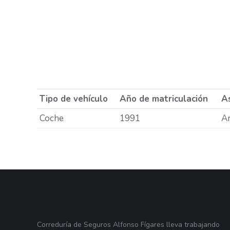
Tipo de vehículo
Año de matriculación
As
Coche
1991
A
Correduría de Seguros Alfonso Fígares lleva trabajando