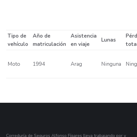
Estás aquí:
Tipo de
Año de
Asistencia
Pérd
Lunas
vehículo
matriculación
en viaje
tota
Moto
1994
Arag
Ninguna
Nin
Correduría de Seguros Alfonso Fígares lleva trabajando por y