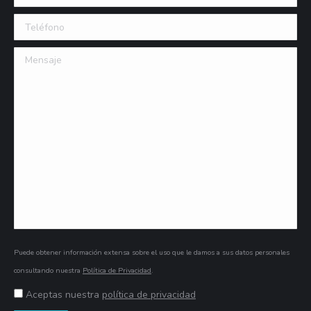
Teléfono
Mensaje
Puede obtener información extensa sobre el uso que le damos a sus datos personales
consultando nuestra
Política de Privacidad
.
Aceptas nuestra
política de privacidad