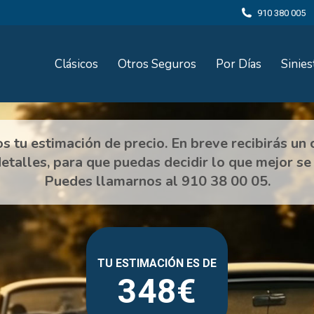
910 380 005
Clásicos
Otros Seguros
Por Días
Sinies
348