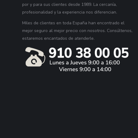
por y para sus clientes desde 1989. La cercanía,
profesionalidad y la experiencia nos diferencian.
Miles de clientes en toda España han encontrado el
mejor seguro al mejor precio con nosotros. Consúltenos,
estaremos encantados de atenderle.