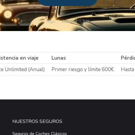
Estás aquí:
Inicio
Solicitud
348
stencia en viaje
Lunas
Pérdi
e Unlimited (Anual)
Primer riesgo y límite 600€
Hasta
NUESTROS SEGUROS
Seguros de Coches Clásicos