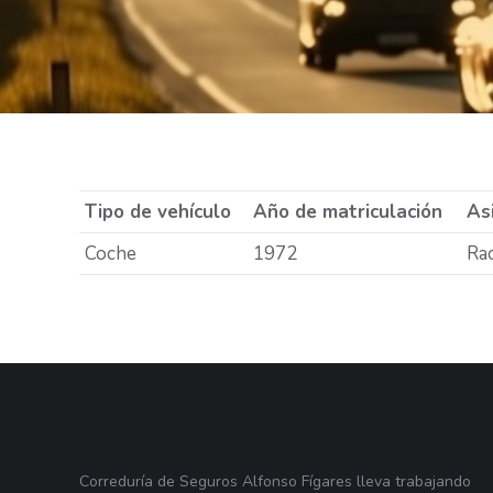
Tipo de vehículo
Año de matriculación
Asi
Coche
1972
Rac
Correduría de Seguros Alfonso Fígares lleva trabajando