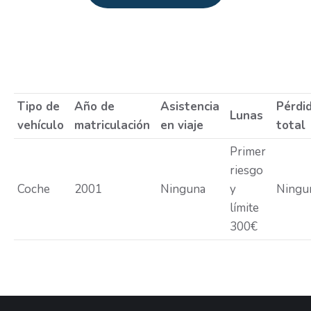
Estás aquí:
Tipo de
Año de
Asistencia
Pérdi
Lunas
vehículo
matriculación
en viaje
total
Primer
riesgo
Coche
2001
Ninguna
y
Ningu
límite
300€