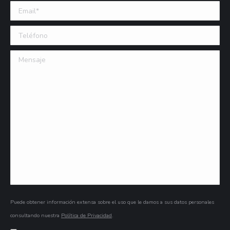
Email (requerido)
Teléfono
Mensaje
Puede obtener información extensa sobre el uso que le damos a sus datos personales
consultando nuestra
Política de Privacidad
.