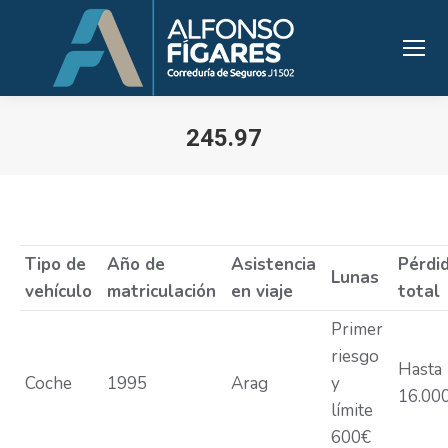
245.97
Estás aquí:
Tipo de
Año de
Asistencia
Pérdi
Lunas
vehículo
matriculación
en viaje
total
Primer
riesgo
Hasta
Coche
1995
Arag
y
16.00
límite
600€