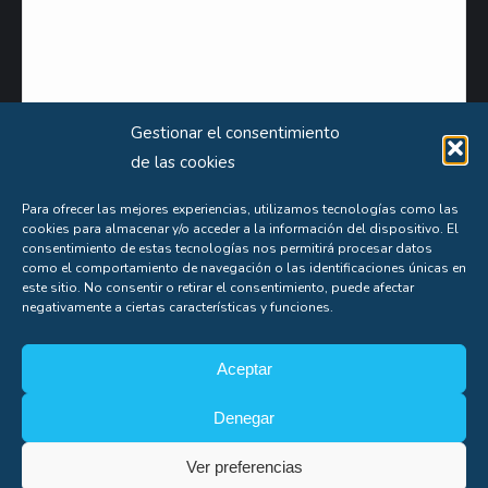
Gestionar el consentimiento
de las cookies
Para ofrecer las mejores experiencias, utilizamos tecnologías como las
cookies para almacenar y/o acceder a la información del dispositivo. El
Puede obtener información extensa sobre el uso que le damos a sus datos personales
consentimiento de estas tecnologías nos permitirá procesar datos
consultando nuestra
Política de Privacidad
.
como el comportamiento de navegación o las identificaciones únicas en
este sitio. No consentir o retirar el consentimiento, puede afectar
Aceptas nuestra
política de privacidad
negativamente a ciertas características y funciones.
Aceptar
Denegar
Soporte
Ver preferencias
Copyright© Alfonso Fígares |
8web