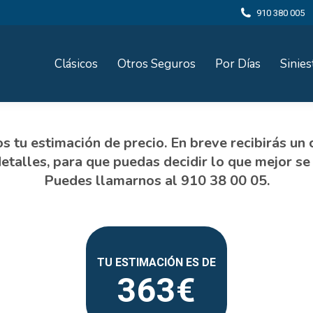
910 380 005
Clásicos
Otros Seguros
Por Días
Sinies
363