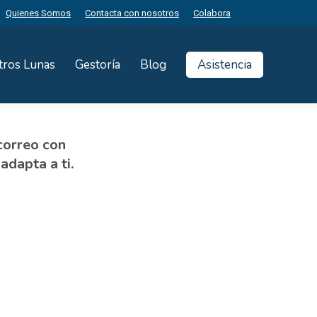
Quienes Somos
Contacta con nosotros
Colabora
tros Lunas
Gestoría
Blog
Asistencia