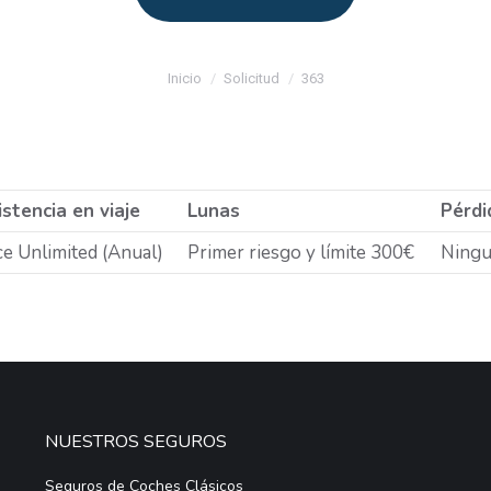
Estás aquí:
Inicio
Solicitud
363
stencia en viaje
Lunas
Pérdi
e Unlimited (Anual)
Primer riesgo y límite 300€
Ning
NUESTROS SEGUROS
Seguros de Coches Clásicos