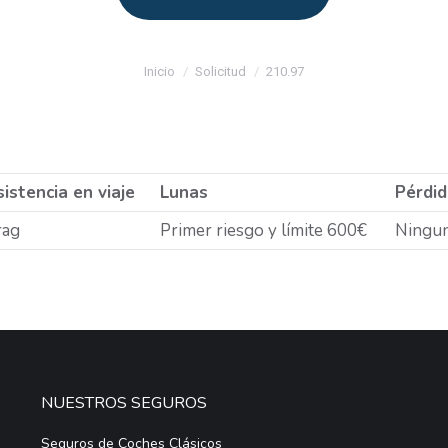
Estás aquí:
Inicio
Solicitud
210.97
istencia en viaje
Lunas
Pérdid
rag
Primer riesgo y límite 600€
Ningu
NUESTROS SEGUROS
Seguros de Coches Clásicos