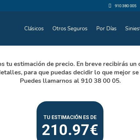
910 380 005
Clásicos
Otros Seguros
Por Días
Sinies
210.97