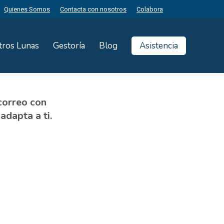
Quienes Somos
Contacta con nosotros
Colabora
tros Lunas
Gestoría
Blog
Asistencia