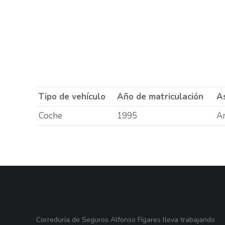
Tipo de vehículo
Año de matriculación
As
Coche
1995
A
Correduría de Seguros Alfonso Fígares lleva trabajando