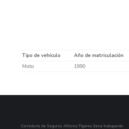
Tipo de vehículo
Año de matriculación
Moto
1990
Correduría de Seguros Alfonso Fígares lleva trabajando