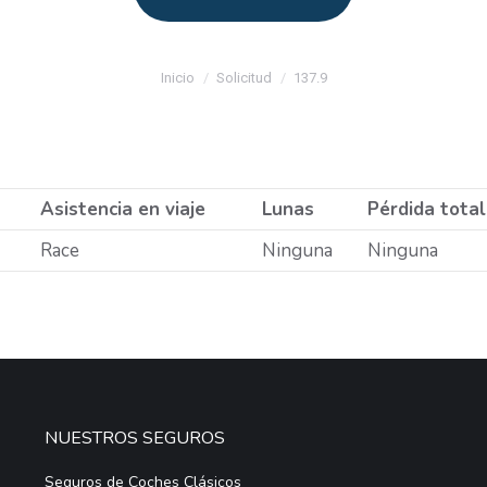
Estás aquí:
Inicio
Solicitud
137.9
Asistencia en viaje
Lunas
Pérdida total
Race
Ninguna
Ninguna
NUESTROS SEGUROS
Seguros de Coches Clásicos