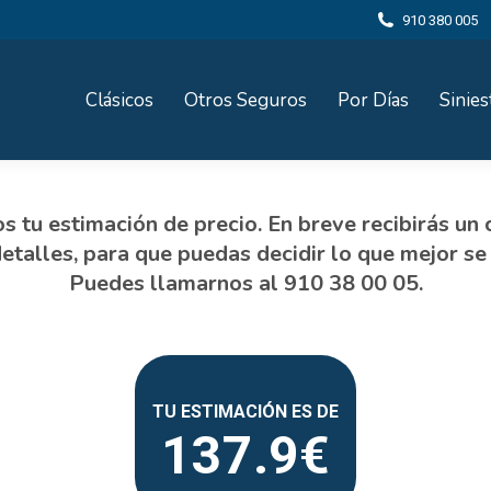
910 380 005
Clásicos
Otros Seguros
Por Días
Sinies
137.9