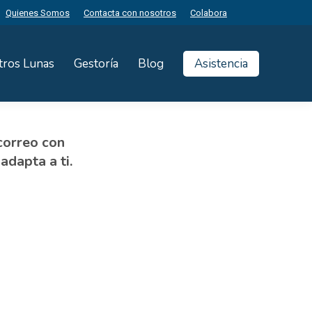
Quienes Somos
Contacta con nosotros
Colabora
tros Lunas
Gestoría
Blog
Asistencia