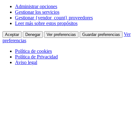
Administrar opciones
Gestionar los servicios
Gestionar {vendor_count} proveedores
Leer más sobre estos propósitos
Ver
Aceptar
Denegar
Ver preferencias
Guardar preferencias
preferencias
Política de cookies
Política de Privacidad
Aviso legal
Saltar
Facebook
910 380 005
al
page
Quienes Somos
contenido
opens
in
Contacta con nosotros
new
window
Colabora
Alfonso Figares
Correduría de Seguros Online
Clásicos