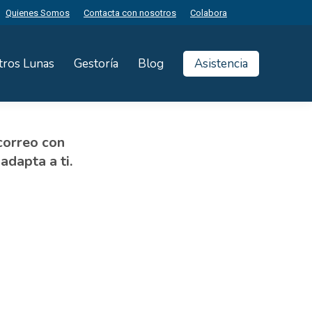
Quienes Somos
Contacta con nosotros
Colabora
tros Lunas
Gestoría
Blog
Asistencia