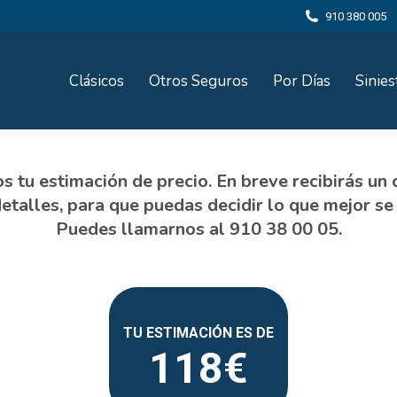
910 380 005
Clásicos
Otros Seguros
Por Días
Sinies
118