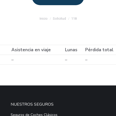
Estás aquí:
Inicio
Solicitud
118
Asistencia en viaje
Lunas
Pérdida total
–
–
–
NUESTROS SEGUROS
Seguros de Coches Clásicos