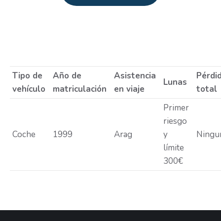
Estás aquí:
Tipo de
Año de
Asistencia
Pérdi
Lunas
vehículo
matriculación
en viaje
total
Primer
riesgo
Coche
1999
Arag
y
Ningu
límite
300€