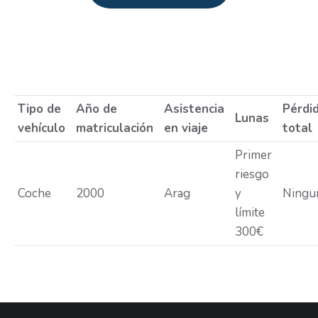
Estás aquí:
Tipo de
Año de
Asistencia
Pérdi
Lunas
vehículo
matriculación
en viaje
total
Primer
riesgo
Coche
2000
Arag
y
Ningu
límite
300€