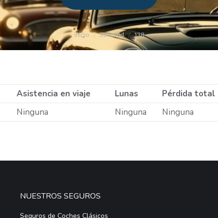
Estás aquí:
Inicio
Solicitud
138
Asistencia en viaje
Lunas
Pérdida total
Ninguna
Ninguna
Ninguna
NUESTROS SEGUROS
Seguros de Coches Clásicos