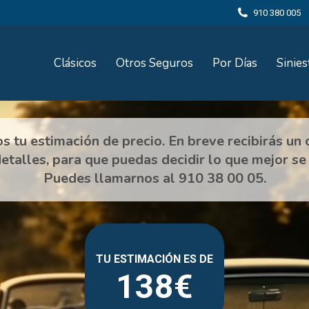
910 380 005
Clásicos
Otros Seguros
Por Días
Sinies
138