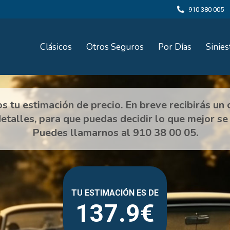
910 380 005
Clásicos
Otros Seguros
Por Días
Sinies
137.9