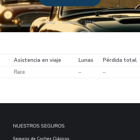
Estás aquí:
Inicio
Solicitud
137.9
Asistencia en viaje
Lunas
Pérdida total
Race
–
–
NUESTROS SEGUROS
Seguros de Coches Clásicos