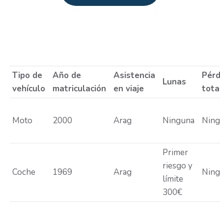
Estás aquí:
Tipo de
Año de
Asistencia
Pérd
Lunas
vehículo
matriculación
en viaje
tota
Moto
2000
Arag
Ninguna
Nin
Primer
riesgo y
Coche
1969
Arag
Nin
límite
300€