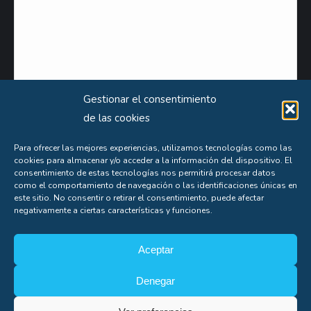
Gestionar el consentimiento
de las cookies
Para ofrecer las mejores experiencias, utilizamos tecnologías como las
cookies para almacenar y/o acceder a la información del dispositivo. El
Puede obtener información extensa sobre el uso que le damos a sus datos personales
consentimiento de estas tecnologías nos permitirá procesar datos
consultando nuestra
Política de Privacidad
.
como el comportamiento de navegación o las identificaciones únicas en
este sitio. No consentir o retirar el consentimiento, puede afectar
Aceptas nuestra
política de privacidad
negativamente a ciertas características y funciones.
Aceptar
Denegar
Soporte