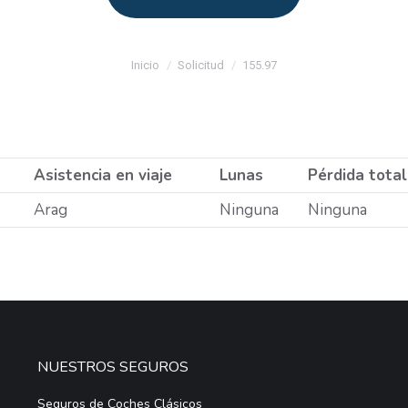
Estás aquí:
Inicio
Solicitud
155.97
Asistencia en viaje
Lunas
Pérdida total
Arag
Ninguna
Ninguna
NUESTROS SEGUROS
Seguros de Coches Clásicos