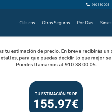
910 380 005
Clásicos
Otros Seguros
Por Días
Sinies
155.97