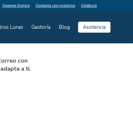
Quienes Somos
Contacta con nosotros
Colabora
tros Lunas
Gestoría
Blog
Asistencia