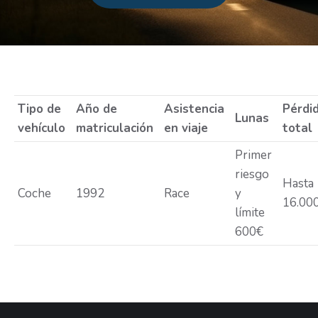
Estás aquí:
Tipo de
Año de
Asistencia
Pérdi
Lunas
vehículo
matriculación
en viaje
total
Primer
riesgo
Hasta
Coche
1992
Race
y
16.00
límite
600€