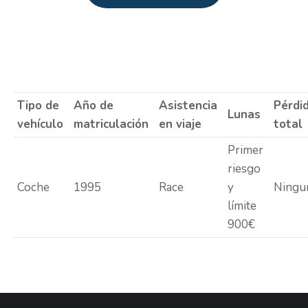
Estás aquí:
Tipo de
Año de
Asistencia
Pérdi
Lunas
vehículo
matriculación
en viaje
total
Primer
riesgo
Coche
1995
Race
y
Ningu
límite
900€