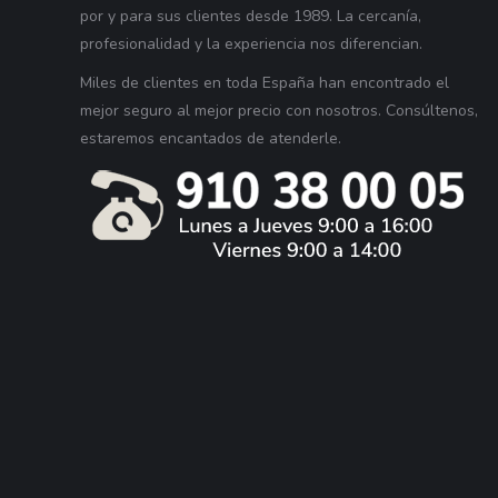
por y para sus clientes desde 1989. La cercanía,
profesionalidad y la experiencia nos diferencian.
Miles de clientes en toda España han encontrado el
mejor seguro al mejor precio con nosotros. Consúltenos,
estaremos encantados de atenderle.