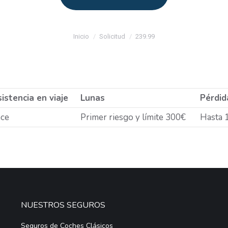
Estás aquí:
Inicio
Solicitud
239.99
istencia en viaje
Lunas
Pérdid
ce
Primer riesgo y límite 300€
Hasta 
NUESTROS SEGUROS
Seguros de Coches Clásicos