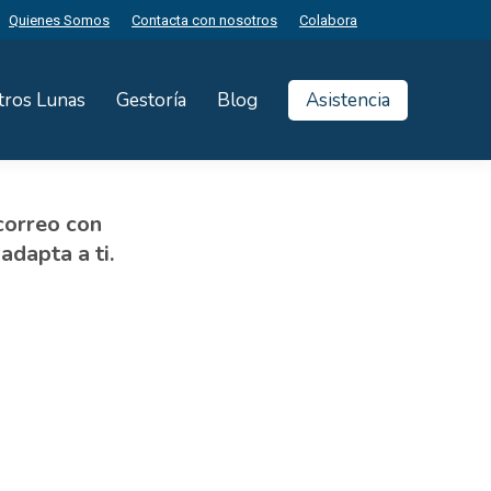
Quienes Somos
Contacta con nosotros
Colabora
tros Lunas
Gestoría
Blog
Asistencia