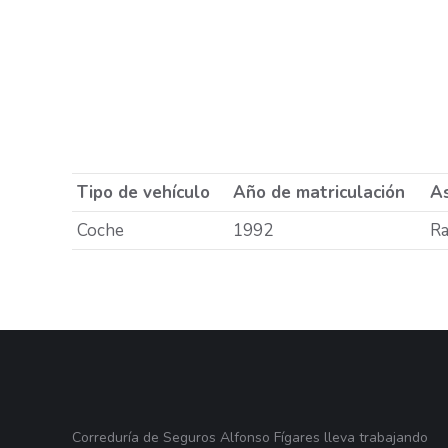
Tipo de vehículo
Año de matriculación
As
Coche
1992
Ra
Correduría de Seguros Alfonso Fígares lleva trabajando