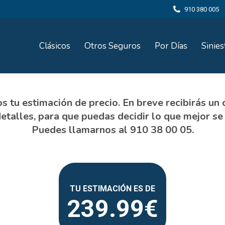
910 380 005
Clásicos
Otros Seguros
Por Días
Sinies
239.99