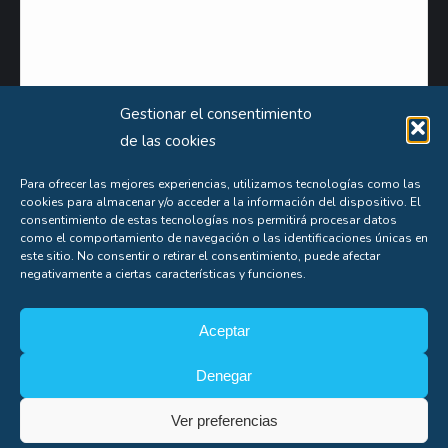
Gestionar el consentimiento
de las cookies
Puede obtener información extensa sobre el uso que le damos a sus datos personales
Para ofrecer las mejores experiencias, utilizamos tecnologías como las
consultando nuestra
Política de Privacidad
.
cookies para almacenar y/o acceder a la información del dispositivo. El
consentimiento de estas tecnologías nos permitirá procesar datos
Aceptas nuestra
política de privacidad
como el comportamiento de navegación o las identificaciones únicas en
este sitio. No consentir o retirar el consentimiento, puede afectar
negativamente a ciertas características y funciones.
Aceptar
Denegar
Soporte
Copyright© Alfonso Fígares |
8web
Ver preferencias