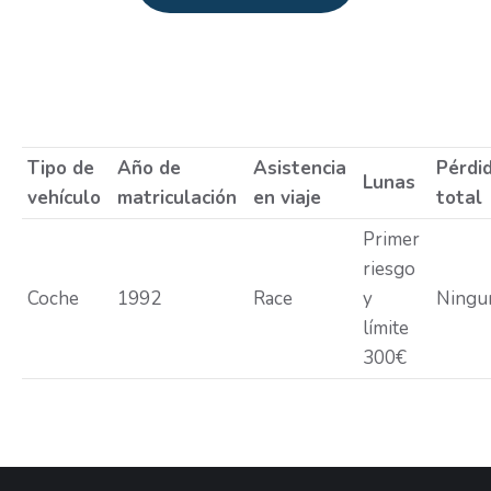
Estás aquí:
Tipo de
Año de
Asistencia
Pérdi
Lunas
vehículo
matriculación
en viaje
total
Primer
riesgo
Coche
1992
Race
y
Ningu
límite
300€