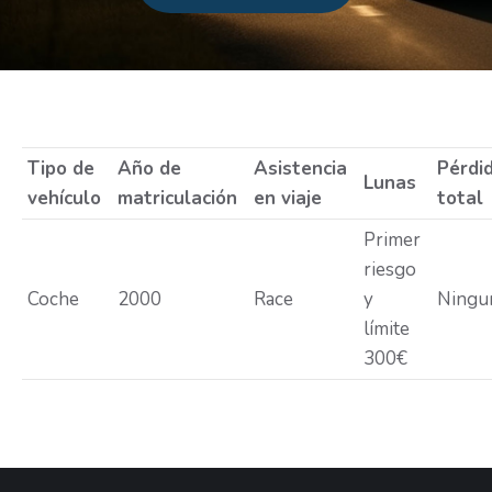
Estás aquí:
Tipo de
Año de
Asistencia
Pérdi
Lunas
vehículo
matriculación
en viaje
total
Primer
riesgo
Coche
2000
Race
y
Ningu
límite
300€