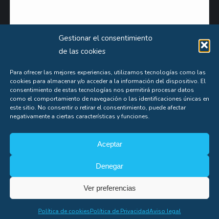
Gestionar el consentimiento
de las cookies
Para ofrecer las mejores experiencias, utilizamos tecnologías como las
cookies para almacenar y/o acceder a la información del dispositivo. El
Puede obtener información extensa sobre el uso que le damos a sus datos personales
consentimiento de estas tecnologías nos permitirá procesar datos
consultando nuestra
Política de Privacidad
.
como el comportamiento de navegación o las identificaciones únicas en
este sitio. No consentir o retirar el consentimiento, puede afectar
Aceptas nuestra
política de privacidad
negativamente a ciertas características y funciones.
Aceptar
Denegar
Soporte
Ver preferencias
Copyright© Alfonso Fígares |
8web
Política de cookies
Política de Privacidad
Aviso legal