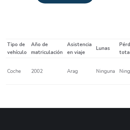
Estás aquí:
Tipo de
Año de
Asistencia
Pérd
Lunas
vehículo
matriculación
en viaje
tota
Coche
2002
Arag
Ninguna
Nin