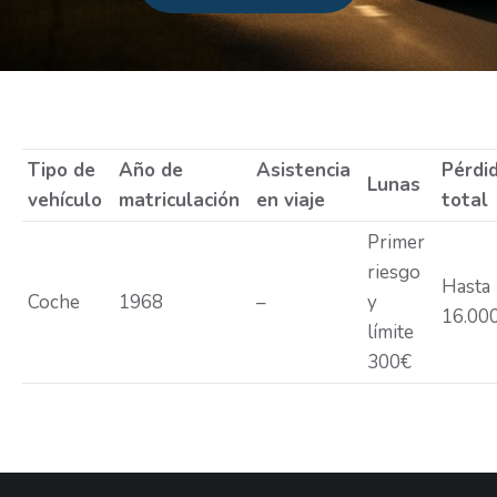
Estás aquí:
Tipo de
Año de
Asistencia
Pérdi
Lunas
vehículo
matriculación
en viaje
total
Primer
riesgo
Hasta
Coche
1968
–
y
16.00
límite
300€