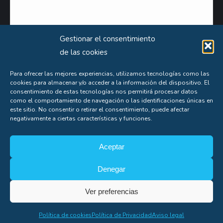
Gestionar el consentimiento
de las cookies
Para ofrecer las mejores experiencias, utilizamos tecnologías como las
cookies para almacenar y/o acceder a la información del dispositivo. El
Puede obtener información extensa sobre el uso que le damos a sus datos personales
consentimiento de estas tecnologías nos permitirá procesar datos
consultando nuestra
Política de Privacidad
.
como el comportamiento de navegación o las identificaciones únicas en
este sitio. No consentir o retirar el consentimiento, puede afectar
Aceptas nuestra
política de privacidad
negativamente a ciertas características y funciones.
Aceptar
Denegar
Soporte
Ver preferencias
Copyright© Alfonso Fígares |
8web
Política de cookies
Política de Privacidad
Aviso legal