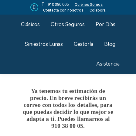
910 380 005
Quienes Somos
Contacta con nosotros
Colabora
Facebook
page
Clásicos
Otros Seguros
Por Días
opens
in
new
Siniestros Lunas
Gestoría
Blog
window
Asistencia