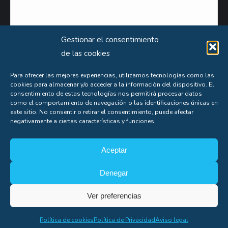
Gestionar el consentimiento
de las cookies
Para ofrecer las mejores experiencias, utilizamos tecnologías como las
cookies para almacenar y/o acceder a la información del dispositivo. El
Puede obtener información extensa sobre el uso que le damos a sus datos personales
consentimiento de estas tecnologías nos permitirá procesar datos
consultando nuestra
Política de Privacidad
.
como el comportamiento de navegación o las identificaciones únicas en
este sitio. No consentir o retirar el consentimiento, puede afectar
Aceptas nuestra
política de privacidad
negativamente a ciertas características y funciones.
Aceptar
Denegar
Soporte
Ver preferencias
Copyright© Alfonso Fígares |
8web
Política de cookies
Política de Privacidad
Aviso legal