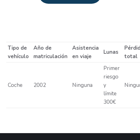
Estás aquí:
Tipo de
Año de
Asistencia
Pérdi
Lunas
vehículo
matriculación
en viaje
total
Primer
riesgo
Coche
2002
Ninguna
y
Ningu
límite
300€