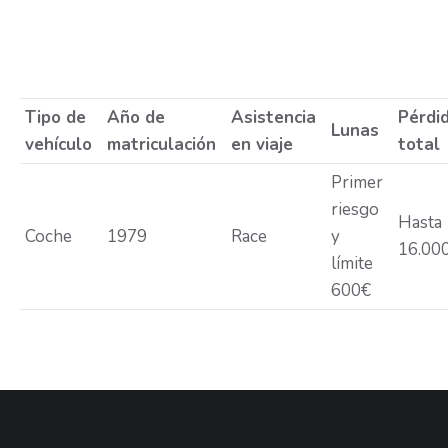
Estás aquí:
Tipo de
Año de
Asistencia
Pérdi
Lunas
vehículo
matriculación
en viaje
total
Primer
riesgo
Hasta
Coche
1979
Race
y
16.00
límite
600€