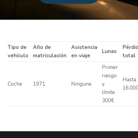
Estás aquí:
Tipo de
Año de
Asistencia
Pérdi
Lunas
vehículo
matriculación
en viaje
total
Primer
riesgo
Hasta
Coche
1971
Ninguna
y
16.00
límite
300€