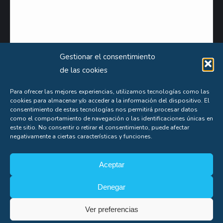
Gestionar el consentimiento
de las cookies
Puede obtener información extensa sobre el uso que le damos a sus datos personales
Para ofrecer las mejores experiencias, utilizamos tecnologías como las
consultando nuestra
Política de Privacidad
.
cookies para almacenar y/o acceder a la información del dispositivo. El
consentimiento de estas tecnologías nos permitirá procesar datos
Aceptas nuestra
política de privacidad
como el comportamiento de navegación o las identificaciones únicas en
este sitio. No consentir o retirar el consentimiento, puede afectar
negativamente a ciertas características y funciones.
Aceptar
Denegar
Soporte
Copyright© Alfonso Fígares |
8web
Ver preferencias