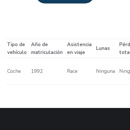
Estás aquí:
Tipo de
Año de
Asistencia
Pérd
Lunas
vehículo
matriculación
en viaje
tota
Coche
1992
Race
Ninguna
Nin