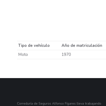
Tipo de vehículo
Año de matriculación
Moto
1970
Correduría de Seguros Alfonso Fígares lleva trabajando