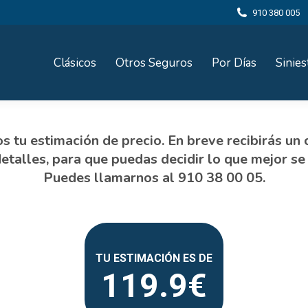
910 380 005
Clásicos
Otros Seguros
Por Días
Sinies
119.9