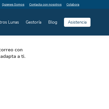
Quienes Somos
Contacta con nosotros
Colabora
tros Lunas
Gestoría
Blog
Asistencia