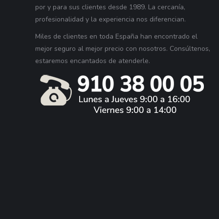
por y para sus clientes desde 1989. La cercanía,
profesionalidad y la experiencia nos diferencian.
Miles de clientes en toda España han encontrado el
mejor seguro al mejor precio con nosotros. Consúltenos,
estaremos encantados de atenderle.