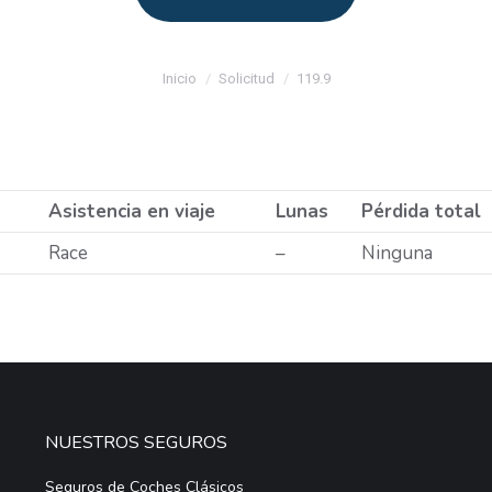
Estás aquí:
Inicio
Solicitud
119.9
Asistencia en viaje
Lunas
Pérdida total
Race
–
Ninguna
NUESTROS SEGUROS
Seguros de Coches Clásicos