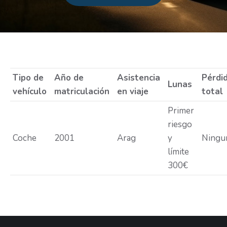
Estás aquí:
Tipo de
Año de
Asistencia
Pérdi
Lunas
vehículo
matriculación
en viaje
total
Primer
riesgo
Coche
2001
Arag
y
Ningu
límite
300€