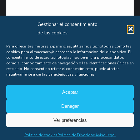
Gestionar el consentimiento
de las cookies
Para ofrecer las mejores experiencias, utilizamos tecnologías como las
cookies para almacenar y/o acceder a la información del dispositivo. El
Puede obtener información extensa sobre el uso que le damos a sus datos personales
consentimiento de estas tecnologías nos permitirá procesar datos
consultando nuestra
Política de Privacidad
.
como el comportamiento de navegación o las identificaciones únicas en
este sitio. No consentir o retirar el consentimiento, puede afectar
Aceptas nuestra
política de privacidad
negativamente a ciertas características y funciones.
Aceptar
Denegar
Soporte
Ver preferencias
Copyright© Alfonso Fígares |
8web
Política de cookies
Política de Privacidad
Aviso legal