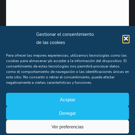
Gestionar el consentimiento
de las cookies
Puede obtener información extensa sobre el uso que le damos a sus datos personales
Para ofrecer las mejores experiencias, utilizamos tecnologías como las
consultando nuestra
Política de Privacidad
.
cookies para almacenar y/o acceder a la información del dispositivo. El
consentimiento de estas tecnologías nos permitirá procesar datos
Aceptas nuestra
política de privacidad
como el comportamiento de navegación o las identificaciones únicas en
este sitio. No consentir o retirar el consentimiento, puede afectar
negativamente a ciertas características y funciones.
Aceptar
Denegar
Soporte
Copyright© Alfonso Fígares |
8web
Ver preferencias