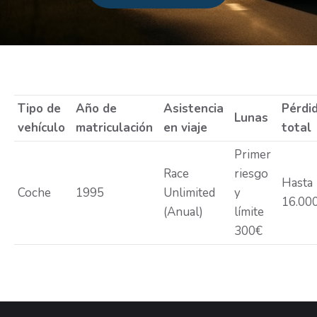
Estás aquí:
Tipo de
Año de
Asistencia
Pérdi
Lunas
vehículo
matriculación
en viaje
total
Primer
Race
riesgo
Hasta
Coche
1995
Unlimited
y
16.00
(Anual)
límite
300€