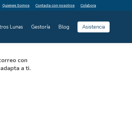
Quienes Somos
Contacta con nosotros
Colabora
tros Lunas
Gestoría
Blog
Asistencia