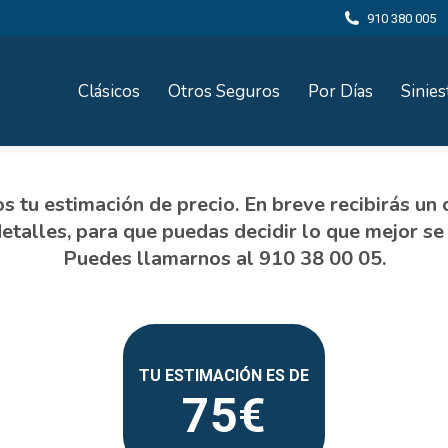
910 380 005
Clásicos
Otros Seguros
Por Días
Sinies
75