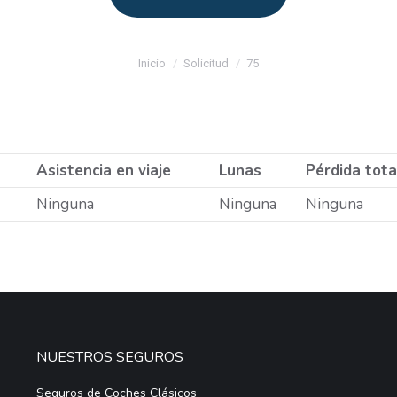
Estás aquí:
Inicio
Solicitud
75
Asistencia en viaje
Lunas
Pérdida tota
Ninguna
Ninguna
Ninguna
NUESTROS SEGUROS
Seguros de Coches Clásicos