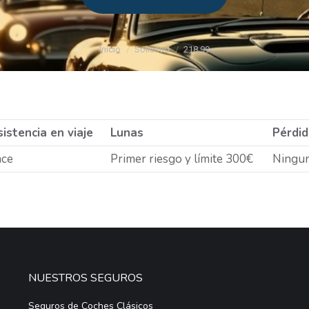
Estás aquí:
Inicio
Solicitud
218.99
istencia en viaje
Lunas
Pérdid
ace
Primer riesgo y límite 300€
Ningu
NUESTROS SEGUROS
Seguros de Coches Clásicos