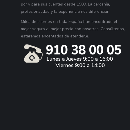
por y para sus clientes desde 1989. La cercanía,
profesionalidad y la experiencia nos diferencian.
Miles de clientes en toda España han encontrado el
mejor seguro al mejor precio con nosotros. Consúltenos,
estaremos encantados de atenderle.