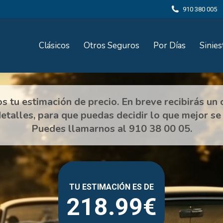
910 380 005
Clásicos
Otros Seguros
Por Días
Sinies
218.99