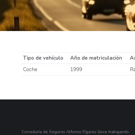
Tipo de vehículo
Año de matriculación
As
Coche
1999
R
Correduría de Seguros Alfonso Fígares lleva trabajando