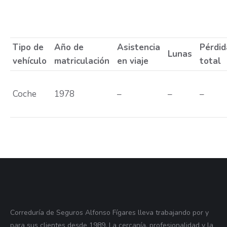
Tipo de
Año de
Asistencia
Pérdid
Lunas
vehículo
matriculación
en viaje
total
Coche
1978
–
–
–
Correduría de Seguros Alfonso Fígares lleva trabajando por y
para sus clientes desde 1989. La cercanía, profesionalidad y la