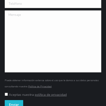
Teléfono
Mensaje
Puede obtener información extensa sobre el uso que le damos a sus datos personales
consultando nuestra
Política de Privacidad
.
Aceptas nuestra
política de privacidad