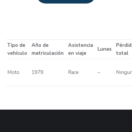
Estás aquí:
Tipo de
Año de
Asistencia
Pérdid
Lunas
vehículo
matriculación
en viaje
total
Moto
1979
Race
–
Ningu