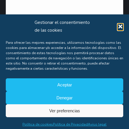
Gestionar el consentimiento
de las cookies
Para ofrecer las mejores experiencias, utilizamos tecnologías como las
cookies para almacenar y/o acceder a la información del dispositivo. El
Puede obtener información extensa sobre el uso que le damos a sus datos personales
consentimiento de estas tecnologías nos permitirá procesar datos
consultando nuestra
Política de Privacidad
.
como el comportamiento de navegación o las identificaciones únicas en
este sitio. No consentir o retirar el consentimiento, puede afectar
Aceptas nuestra
política de privacidad
negativamente a ciertas características y funciones.
Aceptar
Denegar
Soporte
Ver preferencias
Copyright© Alfonso Fígares |
8web
Política de cookies
Política de Privacidad
Aviso legal