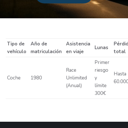
Estás aquí:
Tipo de
Año de
Asistencia
Pérdi
Lunas
vehículo
matriculación
en viaje
total
Primer
Race
riesgo
Hasta
Coche
1980
Unlimited
y
60.00
(Anual)
límite
300€