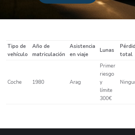
Estás aquí:
Tipo de
Año de
Asistencia
Pérdi
Lunas
vehículo
matriculación
en viaje
total
Primer
riesgo
Coche
1980
Arag
y
Ningu
límite
300€