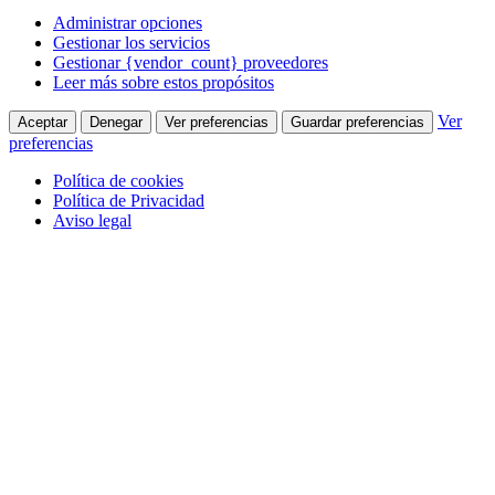
Administrar opciones
Gestionar los servicios
Gestionar {vendor_count} proveedores
Leer más sobre estos propósitos
Ver
Aceptar
Denegar
Ver preferencias
Guardar preferencias
preferencias
Política de cookies
Política de Privacidad
Aviso legal
Saltar
Facebook
al
page
910 380 005
contenido
opens
Quienes Somos
in
new
Contacta con nosotros
window
Colabora
Alfonso Figares
Correduría de Seguros Online