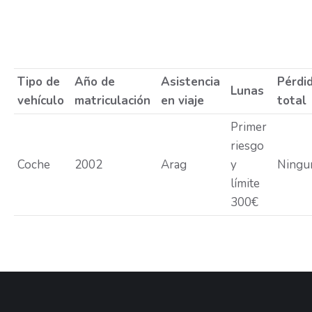
Estás aquí:
Tipo de
Año de
Asistencia
Pérdi
Lunas
vehículo
matriculación
en viaje
total
Primer
riesgo
Coche
2002
Arag
y
Ningu
límite
300€