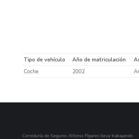
Tipo de vehículo
Año de matriculación
As
Coche
2002
A
Correduría de Seguros Alfonso Fígares lleva trabajando