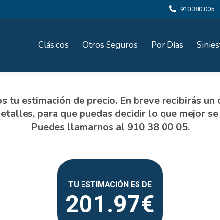
910 380 005
Clásicos
Otros Seguros
Por Días
Sinies
201.97