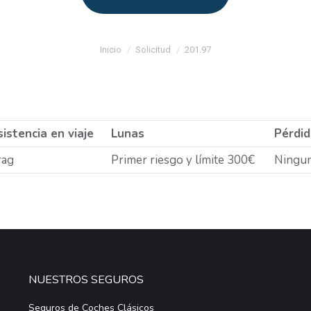
Estás aquí:
Inicio
Solicitud
201.97
istencia en viaje
Lunas
Pérdid
rag
Primer riesgo y límite 300€
Ningu
NUESTROS SEGUROS
Seguros de Coches Clásicos