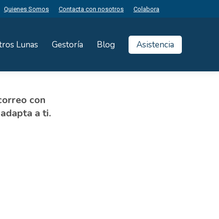
Quienes Somos
Contacta con nosotros
Colabora
tros Lunas
Gestoría
Blog
Asistencia