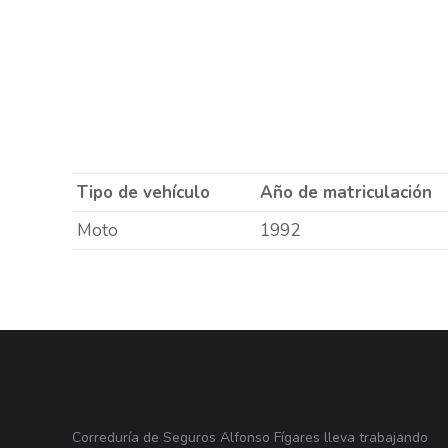
Tipo de vehículo
Año de matriculación
Moto
1992
Correduría de Seguros Alfonso Fígares lleva trabajando