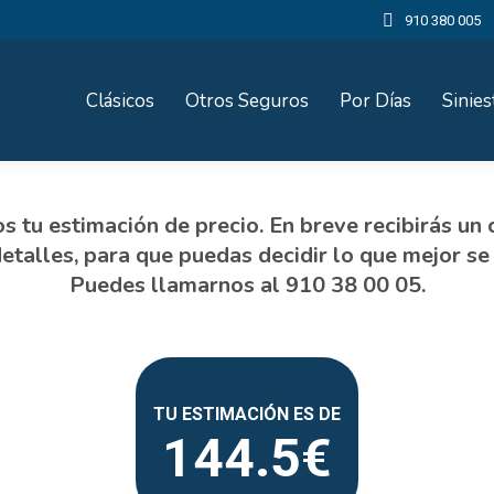
910 380 005
Clásicos
Otros Seguros
Por Días
Sinies
144.5