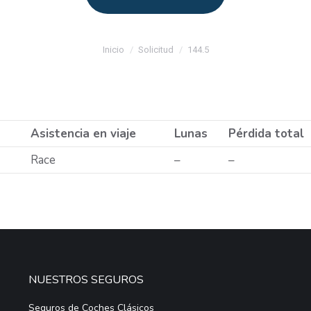
Estás aquí:
Inicio
Solicitud
144.5
Asistencia en viaje
Lunas
Pérdida total
Race
–
–
NUESTROS SEGUROS
Seguros de Coches Clásicos