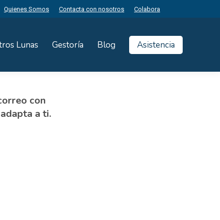
Quienes Somos
Contacta con nosotros
Colabora
tros Lunas
Gestoría
Blog
Asistencia