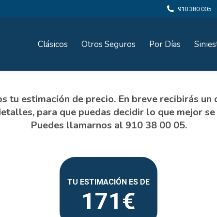
910 380 005
Clásicos
Otros Seguros
Por Días
Sinies
171