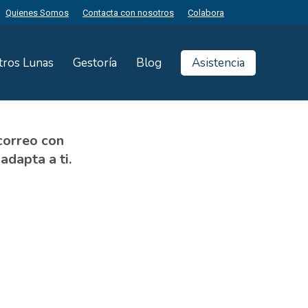
Quienes Somos
Contacta con nosotros
Colabora
tros Lunas
Gestoría
Blog
Asistencia