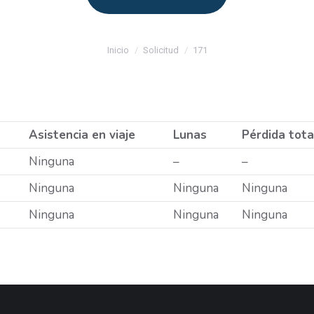
Estás aquí:
Inicio
Solicitud
171
Asistencia en viaje
Lunas
Pérdida tota
Ninguna
–
–
Ninguna
Ninguna
Ninguna
Ninguna
Ninguna
Ninguna