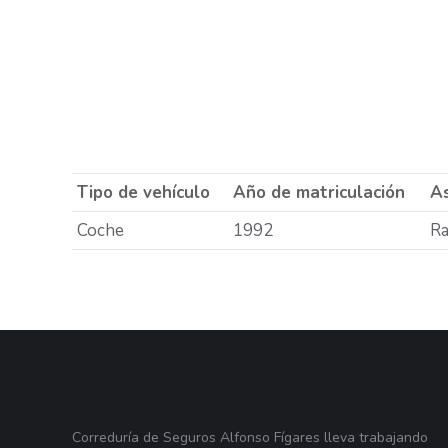
Tipo de vehículo
Año de matriculación
As
Coche
1992
Ra
Correduría de Seguros Alfonso Fígares lleva trabajando