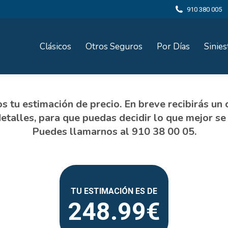
910 380 005
Clásicos
Otros Seguros
Por Días
Sinies
248.99