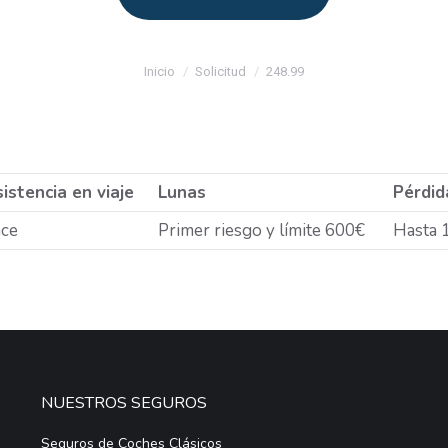
Estás aquí:
Inicio
Solicitud
248.99
istencia en viaje
Lunas
Pérdid
ce
Primer riesgo y límite 600€
Hasta 
NUESTROS SEGUROS
Seguros de Coches Clásicos