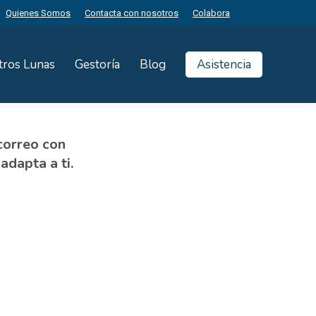
Quienes Somos
Contacta con nosotros
Colabora
tros Lunas
Gestoría
Blog
Asistencia