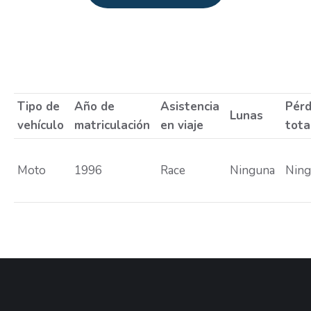
Estás aquí:
Tipo de
Año de
Asistencia
Pérd
Lunas
vehículo
matriculación
en viaje
tota
Moto
1996
Race
Ninguna
Nin